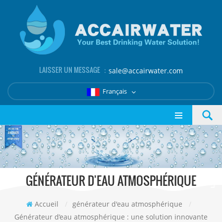
LAISSER UN MESSAGE ：
sale@accairwater.com
Français
GÉNÉRATEUR D'EAU ATMOSPHÉRIQUE
Accueil
/
générateur d'eau atmosphérique
/
Générateur d’eau atmosphérique : une solution innovante