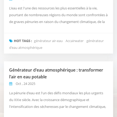
L'eau est l'une des ressources les plus essentielles à la vie,
pourtant de nombreuses régions du monde sont confrontées à
de graves pénuries en raison du changement climatique, de la
pollution et de la surpopulation. Face à cette crise croissante,
générateur air-eau (AWG) elles émergent comme une
HOT TAGS :
générateur air-eau
Accairwater
générateur
technologie innovante qui transforme l'humidité de l'air en eau
d'eau atmosphérique
potable saine. Fonctionnement des AWG ...
Générateur d'eau atmosphérique : transformer
l'air en eau potable
Oct , 24 2025
La pénurie d'eau est l'un des défis mondiaux les plus urgents
du XXIe siècle. Avec la croissance démographique et
l'intensification des sécheresses par le changement climatique,
la demande en ressources en eau durables et décentralisées