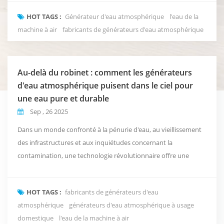
s'accroît. L'une des technologies les plus innovantes dans ce
HOT TAGS :
Générateur d'eau atmosphérique
l'eau de la
domaine est la Générateur d'eau atmosphérique (AWG) — un
machine à air
fabricants de générateurs d'eau atmosphérique
appareil qui extrait l’eau potable directeme...
Au-delà du robinet : comment les générateurs
d'eau atmosphérique puisent dans le ciel pour
une eau pure et durable
Sep , 26 2025
Dans un monde confronté à la pénurie d'eau, au vieillissement
des infrastructures et aux inquiétudes concernant la
contamination, une technologie révolutionnaire offre une
solution qui relève de la science-fiction : produire de l'eau
potable pure et fraîche directement à partir de l'air que nous
HOT TAGS :
fabricants de générateurs d'eau
respirons. C'est la réalité. Générateurs d'eau atmosphérique
atmosphérique
générateurs d'eau atmosphérique à usage
(AWG), une technologie prête à redéfinir n...
domestique
l'eau de la machine à air