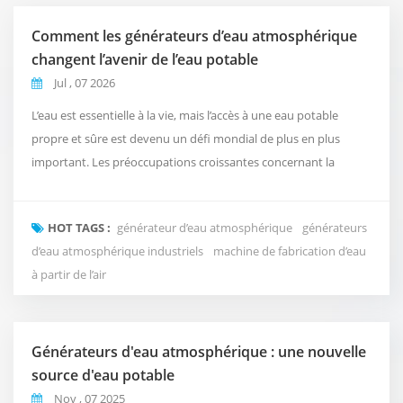
Comment les générateurs d’eau atmosphérique
changent l’avenir de l’eau potable
Jul , 07 2026
L’eau est essentielle à la vie, mais l’accès à une eau potable
propre et sûre est devenu un défi mondial de plus en plus
important. Les préoccupations croissantes concernant la
qualité de l’eau, la pollution plastique et les limites des systèmes
traditionnels d’approvisionnement en eau encouragent les gens
HOT TAGS :
générateur d’eau atmosphérique
générateurs
à explorer de nouvelles façons plus intelligentes d’obtenir de
d’eau atmosphérique industriels
machine de fabrication d’eau
l’eau potable. Une solution i...
à partir de l’air
Générateurs d'eau atmosphérique : une nouvelle
source d'eau potable
Nov , 07 2025