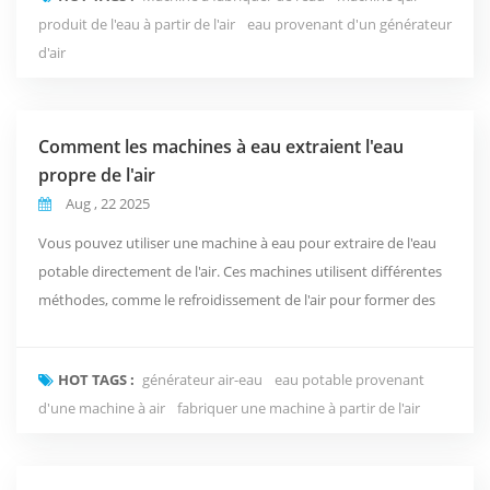
déploiement Tendances et perspectives du marché Conclusion
produit de l'eau à partir de l'air
eau provenant d'un générateur
d'air
Comment les machines à eau extraient l'eau
propre de l'air
Aug , 22 2025
Vous pouvez utiliser une machine à eau pour extraire de l'eau
potable directement de l'air. Ces machines utilisent différentes
méthodes, comme le refroidissement de l'air pour former des
gouttelettes d'eau (condensation), l'utilisation de matériaux
spéciaux qui captent l'humidité (dessiccateurs), la filtration par
HOT TAGS :
générateur air-eau
eau potable provenant
membranes ou la rétention de brouillard sur des filets. Chaque
d'une machine à air
fabriquer une machine à partir de l'air
méthode est optimale ...