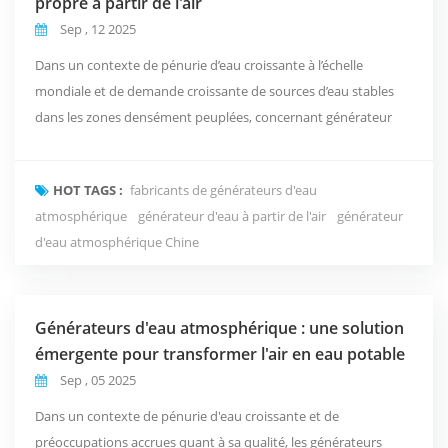
propre à partir de l'air
Sep , 12 2025
Dans un contexte de pénurie d’eau croissante à l’échelle
mondiale et de demande croissante de sources d’eau stables
dans les zones densément peuplées, concernant générateur
d'eau atmosphérique résidentiel Les AWG, grâce à leur avantage
unique d'extraire l'humidité de l'air et de la convertir en eau
HOT TAGS :
fabricants de générateurs d'eau
potable, trouvent progressivement des applications dans
atmosphérique
générateur d'eau à partir de l'air
générateur
divers domaines, notamment les particuliers,...
d'eau atmosphérique Chine
Générateurs d'eau atmosphérique : une solution
émergente pour transformer l'air en eau potable
Sep , 05 2025
Dans un contexte de pénurie d'eau croissante et de
préoccupations accrues quant à sa qualité, les générateurs