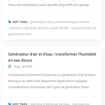
d'eau atmosphérique (aussi appelés dispositifs de captage
d'eau atmosphérique ou dispositifs de récupération air-eau)
sont devenus un complément essentiel aux ressources en eau
HOT TAGS :
générateur d'eau atmosphérique à vendre
des ménages, des industries et des zones reculées, grâce à leurs
machine à fabriquer de l'eau à partir de l'air
eau provenant de
principes uniques et à leurs vastes perspectives...
générateurs d'air
Générateur d'air et d'eau : transformer l'humidité
en eau douce
Aug , 29 2025
Introduction Comment fonctionne un générateur d'air et d'eau
Pourquoi les AWG sont importants Applications typiques
Considérations techniques clés Types de générateur d'eau
atmosphérique domestique Indicateurs de conception et de
qualité Comment choisir le bon AWG Meilleures pratiques de
HOT TAGS :
Machine à fabriquer de l'eau
machine qui