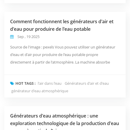
Comment fonctionnent les générateurs d'air et
d'eau pour produire de l'eau potable
Sep , 19 2025
Source de l'image : pexels Vous pouvez utiliser un générateur
d'eau et d'air pour produire de l'eau potable propre
directement à partir de l'atmosphère. La machine absorbe
l'humidité de l'air, la refroidit ou la réchauffe pour créer de la
condensation et recueille l'eau Le système filtre, purifie et
HOT TAGS :
l'air dans l'eau
Générateurs d'air et d'eau
minéralise ensuite l'eau avant de la stocker dans un réservoir
générateur d'eau atmosphérique
étanche. Cette technologie offre une...
Générateurs d'eau atmosphérique : une
exploration technologique de la production d'eau