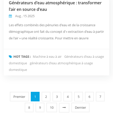
Générateurs d'eau atmosphérique : transformer
l'air en source d'eau
Aug , 15 2025
Les effets combinés des pénuries d'eau et de la croissance
démographique ont fait du concept d'« extraction d'eau à partir
de l'air » une réalité croissante. Pour mettre en œuvre
concrètement ce concept, les générateurs d'eau
atmosphériques combinent la physique des transitions gaz-
HOT TAGS :
Machine à eau à air
Générateurs d'eau à usage
liquide, la purification hygroscopique et catalytique des
domestique
générateurs d'eau atmosphérique à usage
matériaux, ainsi que les technologies modernes de contrôle ...
domestique
Premier
1
2
3
4
5
6
7
8
9
10
Dernier