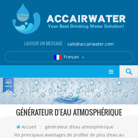
LAISSER UN MESSAGE ：
sale@accairwater.com
Français
GÉNÉRATEUR D'EAU ATMOSPHÉRIQUE
Accueil
/
générateur d'eau atmosphérique
/
les principaux avantages de profiter de plus d'eau au