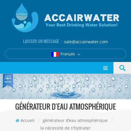
LAISSER UN MESSAGE ：
sale@accairwater.com
Français
GÉNÉRATEUR D'EAU ATMOSPHÉRIQUE
Accueil
/
générateur d'eau atmosphérique
/
la nécessité de s'hydrater