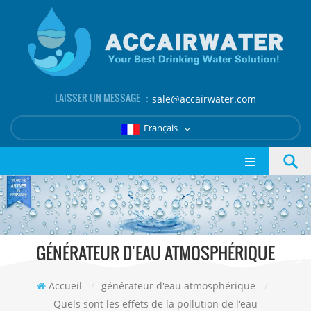
LAISSER UN MESSAGE ：
sale@accairwater.com
Français
GÉNÉRATEUR D'EAU ATMOSPHÉRIQUE
Accueil
/
générateur d'eau atmosphérique
/
Quels sont les effets de la pollution de l'eau