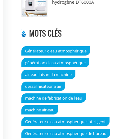
hydrogène DT6000A
MOTS CLÉS
Générateur d'eau atmosphérique
génération d'eau atmosphérique
air eau faisant la machine
dessalinisateur à air
machine de fabrication de l'eau
machine air-eau
Générateur d'eau atmosphérique intelligent
Générateur d'eau atmosphérique de bureau