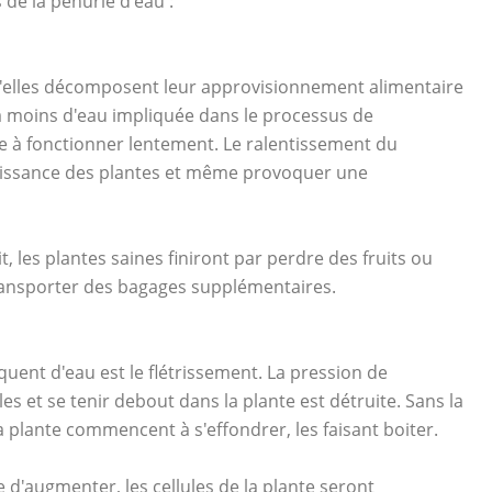
de la pénurie d'eau :
u'elles décomposent leur approvisionnement alimentaire
y a moins d'eau impliquée dans le processus de
e à fonctionner lentement. Le ralentissement du
roissance des plantes et même provoquer une
, les plantes saines finiront par perdre des fruits ou
de transporter des bagages supplémentaires.
uent d'eau est le flétrissement. La pression de
les et se tenir debout dans la plante est détruite. Sans la
la plante commencent à s'effondrer, les faisant boiter.
 d'augmenter, les cellules de la plante seront