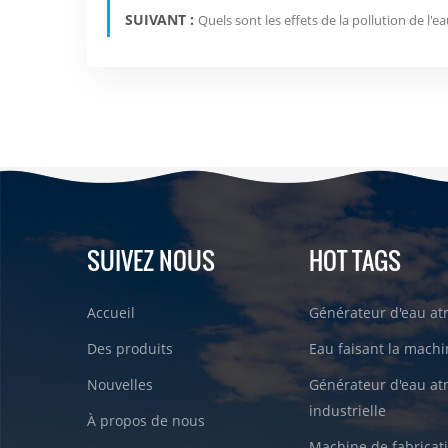
SUIVANT :
Quels sont les effets de la pollution de l'e
SUIVEZ NOUS
HOT TAGS
Accueil
Générateur d'eau a
Des produits
Eau faisant la machin
Nouvelles
Générateur d'eau a
industrielle
À propos de nous
Machine de fabricati