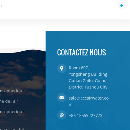
au
CONTACTEZ NOUS
Room 807,
Yongsheng Building,
Gutian Zhilu, Gulou
District, Fuzhou City
tmosphérique
sale@accairwater.co
e de l'air
m
tmosphérique
+86 18559227773
on d'eau d'air