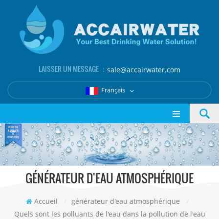
LAISSER UN MESSAGE ：
sale@accairwater.com
Français
GÉNÉRATEUR D'EAU ATMOSPHÉRIQUE
Accueil
/
générateur d'eau atmosphérique
/
Quels sont les polluants de l'eau dans la pollution de l'eau