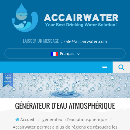
LAISSER UN MESSAGE ：
sale@accairwater.com
Français
GÉNÉRATEUR D'EAU ATMOSPHÉRIQUE
Accueil
/
générateur d'eau atmosphérique
/
Accairwater permet à plus de régions de résoudre les