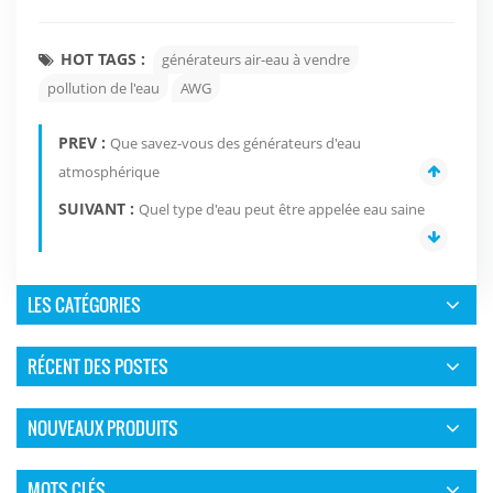
HOT TAGS :
générateurs air-eau à vendre
pollution de l'eau
AWG
PREV :
Que savez-vous des générateurs d'eau
atmosphérique
SUIVANT :
Quel type d'eau peut être appelée eau saine
LES CATÉGORIES
RÉCENT DES POSTES
NOUVEAUX PRODUITS
MOTS CLÉS