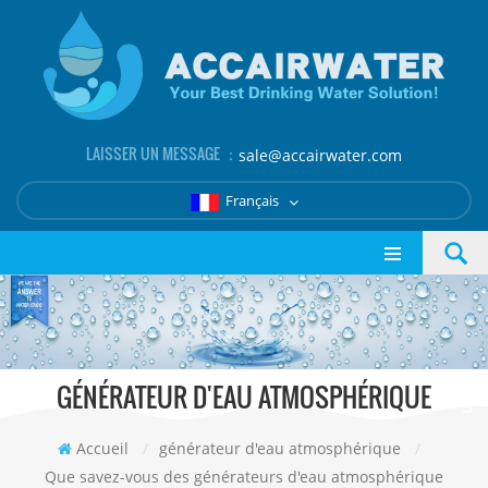
LAISSER UN MESSAGE ：
sale@accairwater.com
Français
GÉNÉRATEUR D'EAU ATMOSPHÉRIQUE
Accueil
/
générateur d'eau atmosphérique
/
Que savez-vous des générateurs d'eau atmosphérique