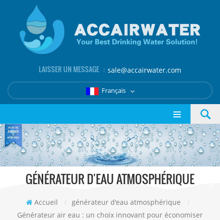
LAISSER UN MESSAGE ：
sale@accairwater.com
Français
GÉNÉRATEUR D'EAU ATMOSPHÉRIQUE
Accueil
/
générateur d'eau atmosphérique
/
Générateur air eau : un choix innovant pour économiser