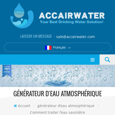
LAISSER UN MESSAGE ：
sale@accairwater.com
Français
GÉNÉRATEUR D'EAU ATMOSPHÉRIQUE
Accueil
/
générateur d'eau atmosphérique
/
Comment traiter l'eau saumâtre